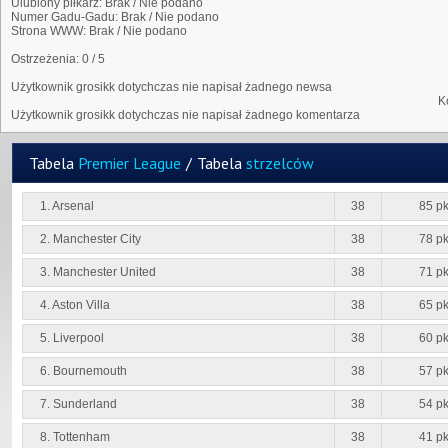
Ulubiony piłkarz:
Brak / Nie podano
Numer Gadu-Gadu:
Brak / Nie podano
Strona WWW:
Brak / Nie podano
Ostrzeżenia:
0 / 5
Użytkownik grosikk dotychczas nie napisał żadnego newsa
K
Użytkownik grosikk dotychczas nie napisał żadnego komentarza
Tabela
Premier League
/
Tabela
strzelców
1. Arsenal
38
85 pk
2. Manchester City
38
78 pk
3. Manchester United
38
71 pk
4. Aston Villa
38
65 pk
5. Liverpool
38
60 pk
6. Bournemouth
38
57 pk
7. Sunderland
38
54 pk
8. Tottenham
38
41 pk